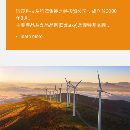
璟茂科技為強茂集團之轉投資公司，成立於2000
年3月。
主要產品為磊晶晶圓(Epitaxy)及蕭特基晶圓
(Schottky)及TVS and Zener 晶圓等，技術能力及
learn more
產品良率皆優於同業。璟茂科技擁有堅強的研發
技術團隊，全新的廠房及精良的設備，為一專業
的晶圓廠。