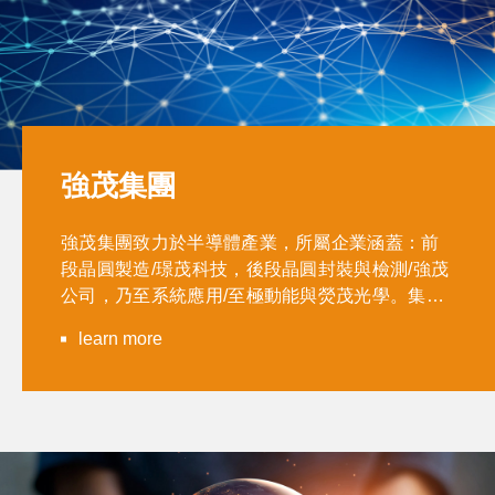
強茂集團
強茂集團致力於半導體產業，所屬企業涵蓋：前
段晶圓製造/璟茂科技，後段晶圓封裝與檢測/強茂
公司，乃至系統應用/至極動能與熒茂光學。集團
資源持續不斷地投入創新與研發，結合自動化能
learn more
力提升與製造技術優化，透過積極地全球市場和
行銷戰略佈局，以優質產品與服務創造新價值，
立足於消費、網通、汽車與工業相關產業。