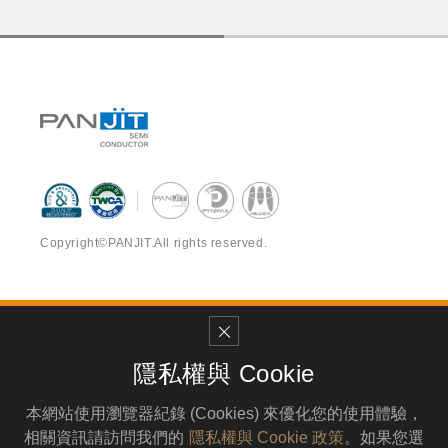
Copyright©PANJIT.All rights reserved.
Contact Us Now
82841 高雄市永安區永工一路17-2號
隱私權與 Cookie
TEL
886-7-624-3919
FAX
886-7-621-4719
本網站使用瀏覽器紀錄 (Cookies) 來優化您的使用體驗，
MAIL
service@pynmax.com.tw
相關資訊請訪問我們的
隱私權與 Cookie 政策
。如果您選