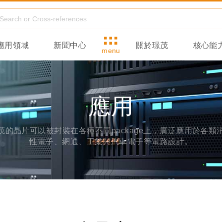
應用領域
新聞中心
關於璟茂
核心能
menu
應用
茂的晶片可以被封裝在各種不同package上，廣泛應用於各類
性電子、網通、工業與汽車電子等電路設計。