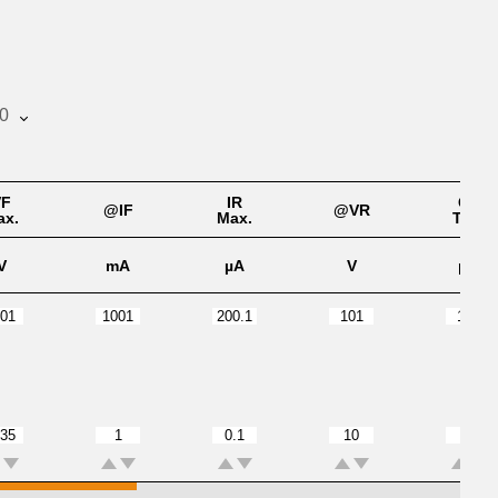
0
VF
IR
CJ
@IF
@VR
ax.
Max.
Typ.
V
mA
µA
V
pF