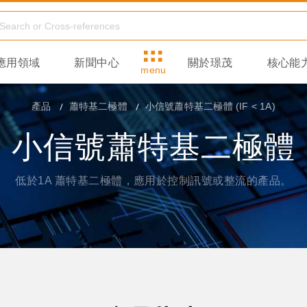
應用領域
新聞中心
關於璟茂
核心能
menu
產品
蕭特基二極體
小信號蕭特基二極體 (IF < 1A)
小信號蕭特基二極體
低於1A 蕭特基二極體，應用於控制訊號或整流的產品。