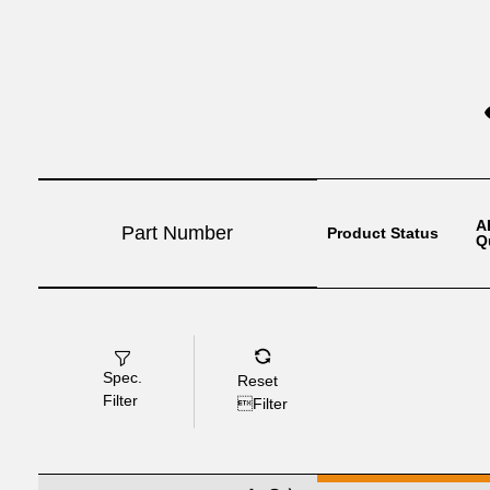
A
Part Number
Product Status
Q
Spec.
Reset
Filter
Filter