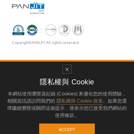
Copyright©PANJIT.All rights reserved.
Contact Us Now
82841 高雄市永安區永工一路17-2號
隱私權與 Cookie
TEL
886-7-624-3919
FAX
886-7-621-4719
本網站使用瀏覽器紀錄 (Cookies) 來優化您的使用體驗，
MAIL
service@pynmax.com.tw
相關資訊請訪問我們的
隱私權與 Cookie 政策
。如果您選
擇繼續瀏覽或關閉這個提示，便表示您已接受我們網站的
使用條款。
ACCEPT